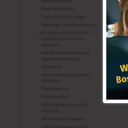
Bremsenservice
Elektronikservice
Service Auspuffanlage
Heizungs- und Klimaservice
Leistungen rund ums Auto
Automatik Getriebeöl
wechseln
Hauptuntersuchung und
Abgasuntersuchung
Ölwechsel
Auto Ersatzteile, Zubehör,
Kleinteile
Standheizung
Urlaubscheck
KFZ-Inspektion und KZF-
Wartung
Werkstattersatzwagen
Gebrauchtwagen Erfurt