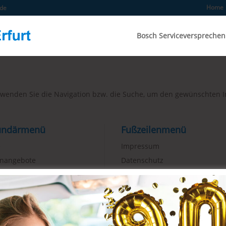
Home
.de
Bosch Serviceversprechen
verwenden Sie die Navigation bzw. die Suche, um den gewünschten I
undärmenü
Fußzeilenmenü
e
Impressum
enangebote
Datenschutz
kt
Geschäftspartner
le Bewertung
Anfahrt
Terminwunsch