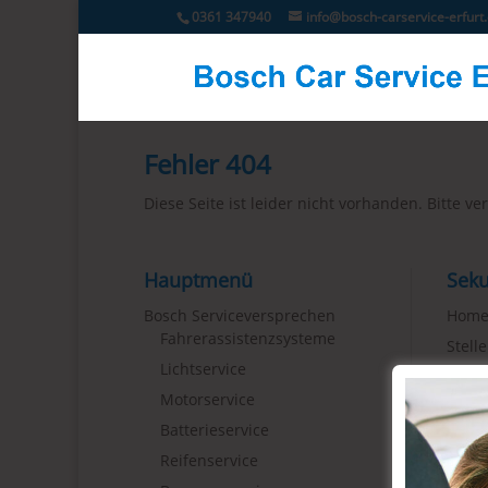
0361 347940
info@bosch-carservice-erfurt
Fehler 404
Diese Seite ist leider nicht vorhanden. Bitte 
Hauptmenü
Sek
Bosch Serviceversprechen
Hom
Fahrerassistenzsysteme
Stell
Lichtservice
Konta
Motorservice
Goog
Batterieservice
Reifenservice