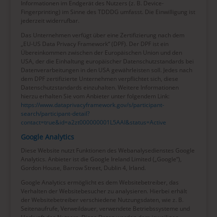
Informationen im Endgerät des Nutzers (z. B. Device-
Fingerprinting) im Sinne des TDDDG umfasst. Die Einwilligung ist
jederzeit widerrufbar.
Das Unternehmen verfügt über eine Zertifizierung nach dem
„EU-US Data Privacy Framework“ (DPF). Der DPF ist ein
Übereinkommen zwischen der Europäischen Union und den
USA, der die Einhaltung europäischer Datenschutzstandards bei
Datenverarbeitungen in den USA gewährleisten soll. Jedes nach
dem DPF zertifizierte Unternehmen verpflichtet sich, diese
Datenschutzstandards einzuhalten. Weitere Informationen
hierzu erhalten Sie vom Anbieter unter folgendem Link:
https://www.dataprivacyframework.gov/s/participant-
search/participant-detail?
contact=true&id=a2zt000000001L5AAI&status=Active
Google Analytics
Diese Website nutzt Funktionen des Webanalysedienstes Google
Analytics. Anbieter ist die Google Ireland Limited („Google“),
Gordon House, Barrow Street, Dublin 4, Irland.
Google Analytics ermöglicht es dem Websitebetreiber, das
Verhalten der Websitebesucher zu analysieren. Hierbei erhält
der Websitebetreiber verschiedene Nutzungsdaten, wie z. B.
Seitenaufrufe, Verweildauer, verwendete Betriebssysteme und