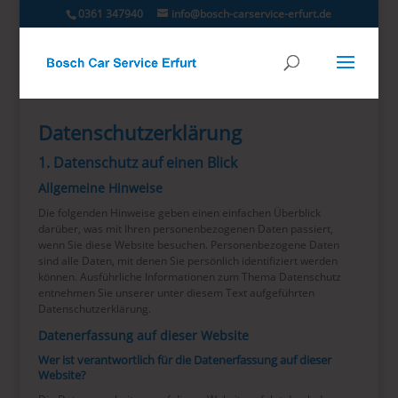
0361 347940
info@bosch-carservice-erfurt.de
Datenschutz­erklärung
1. Datenschutz auf einen Blick
Allgemeine Hinweise
Die folgenden Hinweise geben einen einfachen Überblick
darüber, was mit Ihren personenbezogenen Daten passiert,
wenn Sie diese Website besuchen. Personenbezogene Daten
sind alle Daten, mit denen Sie persönlich identifiziert werden
können. Ausführliche Informationen zum Thema Datenschutz
entnehmen Sie unserer unter diesem Text aufgeführten
Datenschutzerklärung.
Datenerfassung auf dieser Website
Wer ist verantwortlich für die Datenerfassung auf dieser
Website?