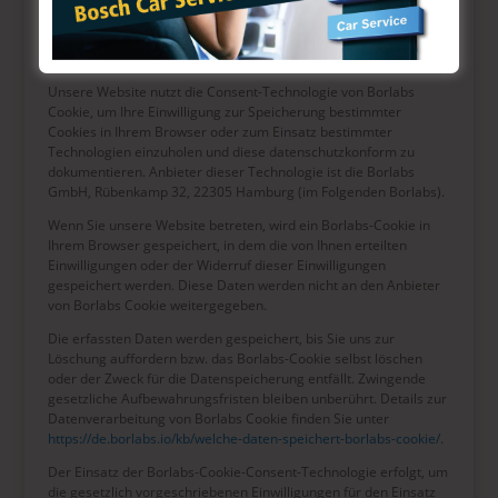
Welche Cookies und Dienste auf dieser Website eingesetzt
werden, können Sie dieser Datenschutzerklärung entnehmen.
Einwilligung mit Borlabs Cookie
Unsere Website nutzt die Consent-Technologie von Borlabs
Cookie, um Ihre Einwilligung zur Speicherung bestimmter
Cookies in Ihrem Browser oder zum Einsatz bestimmter
Technologien einzuholen und diese datenschutzkonform zu
dokumentieren. Anbieter dieser Technologie ist die Borlabs
GmbH, Rübenkamp 32, 22305 Hamburg (im Folgenden Borlabs).
Wenn Sie unsere Website betreten, wird ein Borlabs-Cookie in
Ihrem Browser gespeichert, in dem die von Ihnen erteilten
Einwilligungen oder der Widerruf dieser Einwilligungen
gespeichert werden. Diese Daten werden nicht an den Anbieter
von Borlabs Cookie weitergegeben.
Die erfassten Daten werden gespeichert, bis Sie uns zur
Löschung auffordern bzw. das Borlabs-Cookie selbst löschen
oder der Zweck für die Datenspeicherung entfällt. Zwingende
gesetzliche Aufbewahrungsfristen bleiben unberührt. Details zur
Datenverarbeitung von Borlabs Cookie finden Sie unter
https://de.borlabs.io/kb/welche-daten-speichert-borlabs-cookie/
.
Der Einsatz der Borlabs-Cookie-Consent-Technologie erfolgt, um
die gesetzlich vorgeschriebenen Einwilligungen für den Einsatz