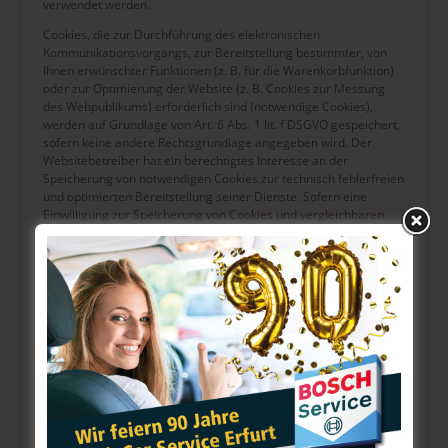
verwendet werden.
Cookies, die zur Durchführung des elektronischen
Kommunikationsvorgangs, zur Bereitstellung bestimmter, von
Ihnen erwünschter Funktionen (z. B. für die Warenkorbfunktion)
oder zur Optimierung der Website (z. B. Cookies zur Messung
des Webpublikums) erforderlich sind (notwendige Cookies),
werden auf Grundlage von Art. 6 Abs. 1 lit. f DSGVO gespeichert,
sofern keine andere Rechtsgrundlage angegeben wird. Der
Websitebetreiber hat ein berechtigtes Interesse an der
Speicherung von notwendigen Cookies zur technisch fehlerfreien
und optimierten Bereitstellung seiner Dienste. Sofern eine
Einwilligung zur Speicherung von Cookies und vergleichbaren
Wiedererkennungstechnologien abgefragt wurde, erfolgt die
Verarbeitung ausschließlich auf Grundlage dieser Einwilligung
(Art. 6 Abs. 1 lit. a DSGVO und § 25 Abs. 1 TDDDG); die
Einwilligung ist jederzeit widerrufbar.
Sie können Ihren Browser so einstellen, dass Sie über das Setzen
von Cookies informiert werden und Cookies nur im Einzelfall
erlauben, die Annahme von Cookies für bestimmte Fälle oder
generell ausschließen sowie das automatische Löschen der
Cookies beim Schließen des Browsers aktivieren. Bei der
Deaktivierung von Cookies kann die Funktionalität dieser Website
eingeschränkt sein.