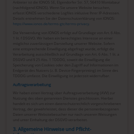
Anbieter ist die IONOS SE, Elgendorfer Str. 57, 56410 Montabaur
(nachfolgend IONOS). Wenn Sie unsere Website besuchen,
erfasst IONOS verschiedene Logfiles inklusive Ihrer IP-Adressen.
Details entnehmen Sie der Datenschutzerklärung von IONOS:
https://www.ionos.de/terms-gtc/terms-privacy
.
Die Verwendung von IONOS erfolgt auf Grundlage von Art. 6 Abs.
1 lit. f DSGVO. Wir haben ein berechtigtes Interesse an einer
möglichst zuverlässigen Darstellung unserer Website. Sofern
eine entsprechende Einwilligung abgefragt wurde, erfolgt die
Verarbeitung ausschließlich auf Grundlage von Art. 6 Abs. 1 lit. a
DSGVO und § 25 Abs. 1 TDDDG, soweit die Einwilligung die
Speicherung von Cookies oder den Zugriff auf Informationen im
Endgerät des Nutzers (z. B. Device-Fingerprinting) im Sinne des
TDDDG umfasst. Die Einwilligung ist jederzeit widerrufbar.
Auftragsverarbeitung
Wir haben einen Vertrag über Auftragsverarbeitung (AVV) zur
Nutzung des oben genannten Dienstes geschlossen. Hierbei
handelt es sich um einen datenschutzrechtlich vorgeschriebenen
Vertrag, der gewährleistet, dass dieser die personenbezogenen
Daten unserer Websitebesucher nur nach unseren Weisungen
und unter Einhaltung der DSGVO verarbeitet.
3. Allgemeine Hinweise und Pflicht­