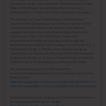
Schriftarten Google Fonts verwenden. Beim Aufruf von Google
Maps lädt Ihr Browser die benötigten Web Fonts in ihren
Browsercache, um Texte und Schriftarten korrekt anzuzeigen.
Die Nutzung von Google Maps erfolgt im Interesse einer
ansprechenden Darstellung unserer Online-Angebote und an
einer leichten Auffindbarkeit der von uns auf der Website
angegebenen Orte. Dies stellt ein berechtigtes Interesse im
Sinne von Art. 6 Abs. 1 lit. f DSGVO dar. Sofern eine
entsprechende Einwilligung abgefragt wurde, erfolgt die
Verarbeitung ausschließlich auf Grundlage von Art. 6 Abs. 1 lit. a
DSGVO und § 25 Abs. 1 TDDDG, soweit die Einwilligung die
Speicherung von Cookies oder den Zugriff auf Informationen im
Endgerät des Nutzers (z. B. Device-Fingerprinting) im Sinne des
TDDDG umfasst. Die Einwilligung ist jederzeit widerrufbar.
Die Datenübertragung in die USA wird auf die
Standardvertragsklauseln der EU-Kommission gestützt. Details
finden Sie hier:
https://privacy.google.com/businesses/gdprcontrollerterms/
und
https://privacy.google.com/businesses/gdprcontrollerterms/sccs/
.
Mehr Informationen zum Umgang mit Nutzerdaten finden Sie in
der Datenschutzerklärung von Google:
https://policies.google.com/privacy?hl=de
.